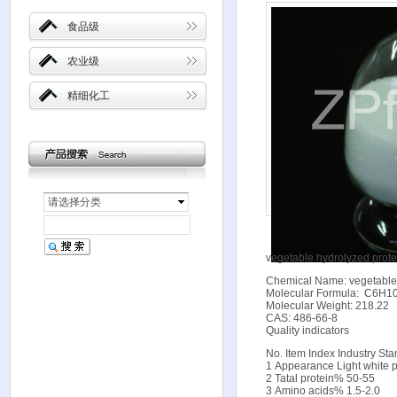
食品级
农业级
精细化工
请选择分类
vegetable hydrolyzed prote
Chemical Name: vegetable 
Molecular Formula: C6H
Molecular Weight: 218.22
CAS: 486-66-8
Quality indicators
No. Item Index Industry St
1 Appearance Light white
2 Tatal protein% 50-55
3 Amino acids% 1.5-2.0