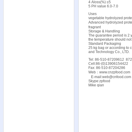
4 Aloss(%) ≤5
5 PH value 6.0-7.0
Uses
vegetable hydrolyzed protein
Advanced hydrolyzed protei
fragrant
Storage & Handling
The guarantee period is 2 y
the temperature should no
Standard Packaging
25 kg bag or according to
and Technology Co., LTD.
Tel: 86-510-87209612 87
Cell:86-(0)13906154422
Fax: 86-510-87204286
Web：
www.cnzpfood.com
E-mail:web@cnfood.com 
Skype:zpfood
Mike qian