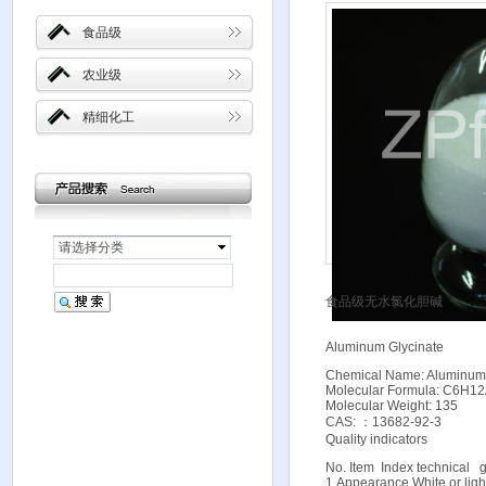
食品级
农业级
精细化工
请选择分类
食品级无水氯化胆碱
Aluminum Glycinate
Chemical Name: Aluminum 
Molecular Formula: C6H
Molecular Weight: 135
CAS: ：13682-92-3
Quality indicators
No. Item Index technical
1 Appearance White or ligh