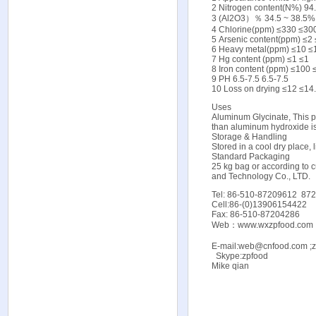
2 Nitrogen content(N%) 94
3 (Al2O3）％ 34.5 ~ 38.5% 
4 Chlorine(ppm) ≤330 ≤30
5 Arsenic content(ppm) ≤2
6 Heavy metal(ppm) ≤10 ≤
7 Hg content (ppm) ≤1 ≤1
8 Iron content (ppm) ≤100
9 PH 6.5-7.5 6.5-7.5
10 Loss on drying ≤12 ≤14
Uses
Aluminum Glycinate, This p
than aluminum hydroxide is
Storage & Handling
Stored in a cool dry place, 
Standard Packaging
25 kg bag or according to
and Technology Co., LTD.
Tel: 86-510-87209612 87
Cell:86-(0)13906154422
Fax: 86-510-87204286
Web：
www.wxzpfood.com
E-mail:web@cnfood.com ;
Skype:zpfood
Mike qian