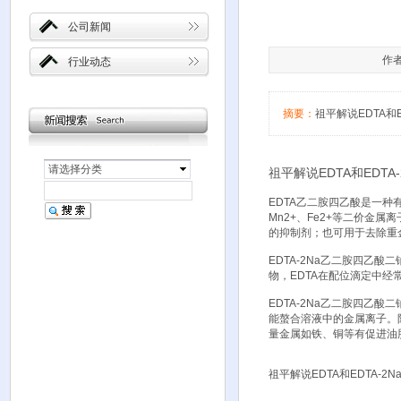
公司新闻
作者
行业动态
摘要：
祖平解说EDTA和E
请选择分类
祖平解说EDTA和EDTA
EDTA乙二胺四乙酸是一种有
Mn2+、Fe2+等二价金
的抑制剂；也可用于去除重
EDTA-2Na乙二胺四乙
物，EDTA在配位滴定中经
EDTA-2Na乙二胺四乙
能螯合溶液中的金属离子。
量金属如铁、铜等有促进油
祖平解说EDTA和EDTA-2N